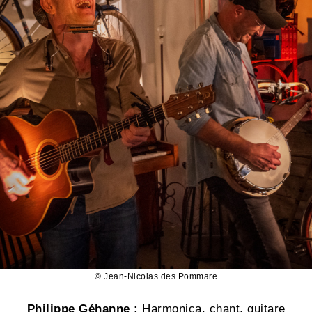
© Jean-Nicolas des Pommare
Philippe Géhanne :
Harmonica, chant, guitare