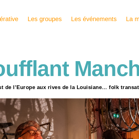
érative
Les groupes
Les événements
La m
ufflant Manc
st de l’Europe aux rives de la Louisiane… folk transat