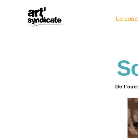
La coop
So
De l’oue