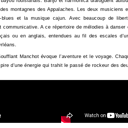
 bayou louisianais. Banjo et harmonica dialoguent autour
t des montagnes des Appalaches. Les deux musiciens exp
ry-blues et la musique cajun. Avec beaucoup de libert
 communicative. A ce répertoire de mélodies à danser et
nçais ou en anglais, entendues au fil des escales d’
Orléans.
Soufflant Manchot évoque l’aventure et le voyage. Chaq
pire d’une énergie qui trahit le passé de rockeur des de