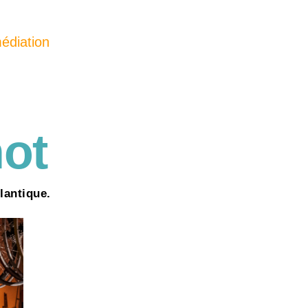
édiation
hot
lantique.