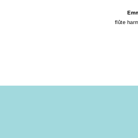
Emm
flûte har