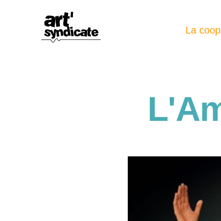
La coop
L'Am