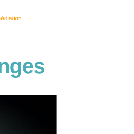
édiation
anges