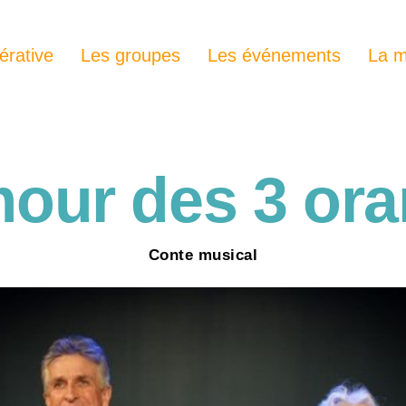
érative
Les groupes
Les événements
La m
our des 3 or
Conte musical