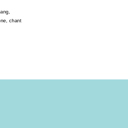
hang,
one, chant