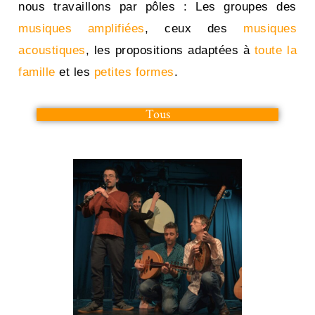
nous travaillons par pôles : Les groupes des
musiques amplifiées
, ceux des
musiques
acoustiques
, les propositions adaptées à
toute la
famille
et les
petites formes
.
Tous