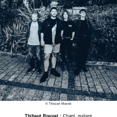
© Titouan Massé
Thibaut Rouyat :
Chant, guitare