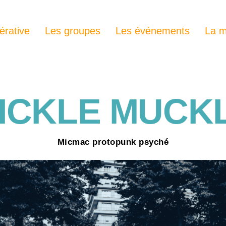
érative
Les groupes
Les événements
La m
ICKLE MUCK
Micmac protopunk psyché