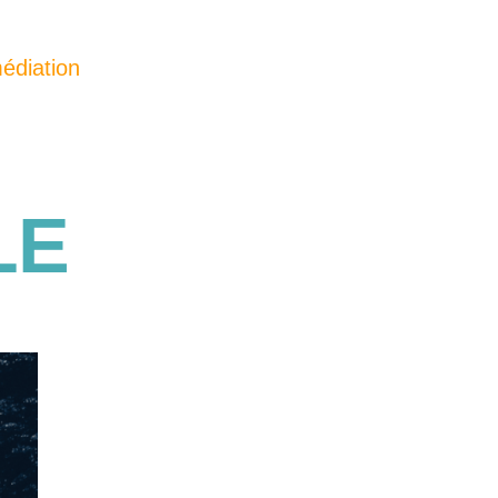
édiation
LE